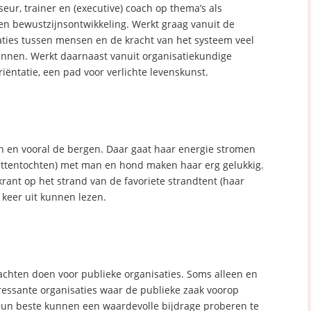
eur, trainer en (executive) coach op thema’s als
en bewustzijnsontwikkeling. Werkt graag vanuit de
laties tussen mensen en de kracht van het systeem veel
kunnen. Werkt daarnaast vanuit organisatiekundige
riëntatie, een pad voor verlichte levenskunst.
n en vooral de bergen. Daar gaat haar energie stromen
uttentochten) met man en hond maken haar erg gelukkig.
rant op het strand van de favoriete strandtent (haar
n keer uit kunnen lezen.
achten doen voor publieke organisaties. Soms alleen en
ressante organisaties waar de publieke zaak voorop
t hun beste kunnen een waardevolle bijdrage proberen te