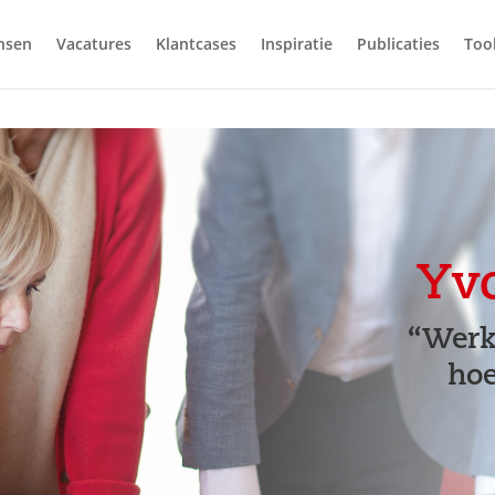
nsen
Vacatures
Klantcases
Inspiratie
Publicaties
Too
Yvo
“Werk 
hoe