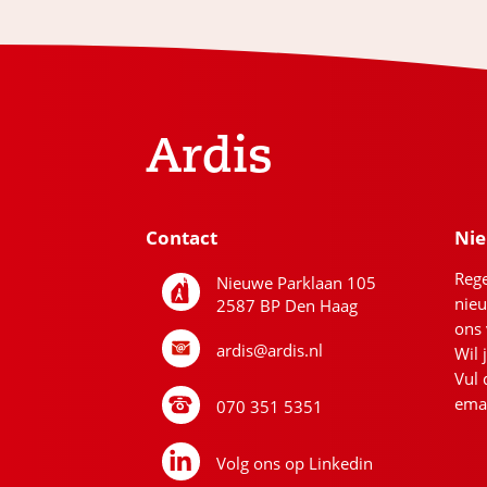
Ardis
Contact
Nie
Rege
Nieuwe Parklaan 105
nieu
2587 BP Den Haag
ons 
ardis@ardis.nl
Wil 
Vul 
emai
070 351 5351
Volg ons op Linkedin