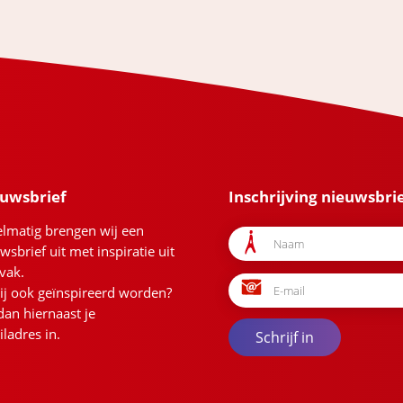
uwsbrief
Inschrijving nieuwsbri
lmatig brengen wij een
wsbrief uit met inspiratie uit
vak.
jij ook geïnspireerd worden?
dan hiernaast je
ladres in.
Schrijf in