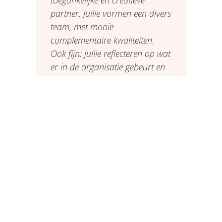
partner. Jullie vormen een divers
team, met mooie
complementaire kwaliteiten.
Ook fijn: jullie reflecteren op wat
er in de organisatie gebeurt en
net zo hard op jullie eigen
handelen. De samenwerking
met jullie is fijn en levert mooie
resultaten op!”
Opdrachtgever
,
OMWB
Ook voor ons was samenwerken met de
OMWB in deze klus een feestje. We